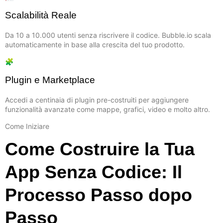
Scalabilità Reale
Da 10 a 10.000 utenti senza riscrivere il codice. Bubble.io scala
automaticamente in base alla crescita del tuo prodotto.
🧩
Plugin e Marketplace
Accedi a centinaia di plugin pre-costruiti per aggiungere
funzionalità avanzate come mappe, grafici, video e molto altro.
Come Iniziare
Come Costruire la Tua
App Senza Codice: Il
Processo Passo dopo
Passo