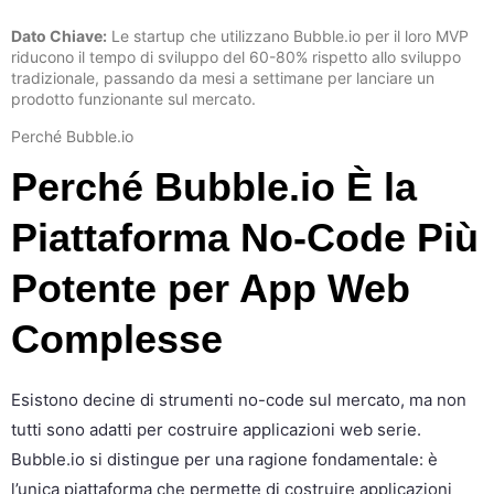
Dato Chiave:
Le startup che utilizzano Bubble.io per il loro MVP
riducono il tempo di sviluppo del 60-80% rispetto allo sviluppo
tradizionale, passando da mesi a settimane per lanciare un
prodotto funzionante sul mercato.
Perché Bubble.io
Perché Bubble.io È la
Piattaforma No-Code Più
Potente per App Web
Complesse
Esistono decine di strumenti no-code sul mercato, ma non
tutti sono adatti per costruire applicazioni web serie.
Bubble.io si distingue per una ragione fondamentale: è
l’unica piattaforma che permette di costruire applicazioni