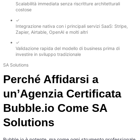
Scalabilità immediata senza riscritture architetturali
costose
✓
Integrazione nativa con i principali servizi SaaS: Stripe,
Zapier, Airtable, OpenAI e molti altri
✓
Validazione rapida del modello di business prima di
investire in sviluppo tradizionale
SA Solutions
Perché Affidarsi a
un’Agenzia Certificata
Bubble.io Come SA
Solutions
Bubble.io è potente, ma come ogni strumento professionale