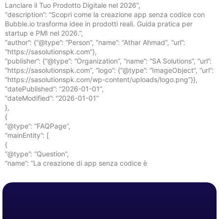
Lanciare il Tuo Prodotto Digitale nel 2026”,
“description”: “Scopri come la creazione app senza codice con
Bubble.io trasforma idee in prodotti reali. Guida pratica per
startup e PMI nel 2026.”,
“author”: {“@type”: “Person”, “name”: “Athar Ahmad”, “url”:
“https://sasolutionspk.com”},
“publisher”: {“@type”: “Organization”, “name”: “SA Solutions”, “url”:
“https://sasolutionspk.com”, “logo”: {“@type”: “ImageObject”, “url”:
“https://sasolutionspk.com/wp-content/uploads/logo.png”}},
“datePublished”: “2026-01-01”,
“dateModified”: “2026-01-01”
},
{
“@type”: “FAQPage”,
“mainEntity”: [
{
“@type”: “Question”,
“name”: “La creazione di app senza codice è