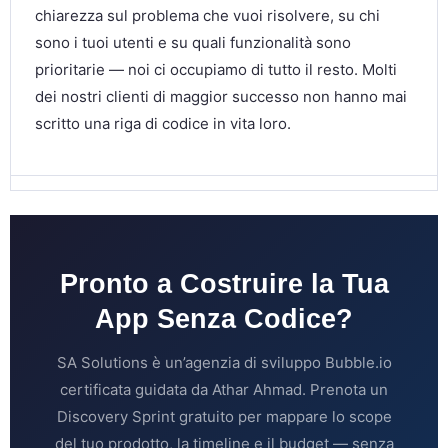
chiarezza sul problema che vuoi risolvere, su chi
sono i tuoi utenti e su quali funzionalità sono
prioritarie — noi ci occupiamo di tutto il resto. Molti
dei nostri clienti di maggior successo non hanno mai
scritto una riga di codice in vita loro.
Pronto a Costruire la Tua
App Senza Codice?
SA Solutions è un’agenzia di sviluppo Bubble.io
certificata guidata da Athar Ahmad. Prenota un
Discovery Sprint gratuito per mappare lo scope
del tuo prodotto, la timeline e il budget — senza