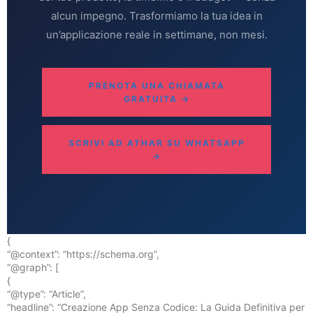
alcun impegno. Trasformiamo la tua idea in
un’applicazione reale in settimane, non mesi.
PRENOTA UNA CHIAMATA
GRATUITA →
SCRIVI AD ATHAR SU WHATSAPP
→
{
“@context”: “https://schema.org”,
“@graph”: [
{
“@type”: “Article”,
“headline”: “Creazione App Senza Codice: La Guida Definitiva per